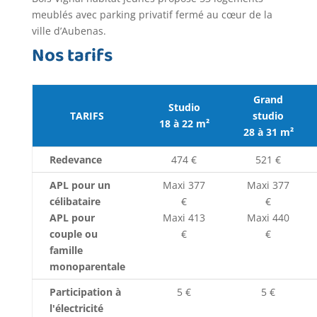
meublés avec parking privatif fermé au cœur de la
ville d’Aubenas.
Nos tarifs
Grand
Studio
TARIFS
studio
18 à 22 m²
28 à 31 m²
Redevance
474 €
521 €
APL pour un
Maxi 377
Maxi 377
célibataire
€
€
APL pour
Maxi 413
Maxi 440
couple ou
€
€
famille
monoparentale
Participation à
5 €
5 €
l'électricité